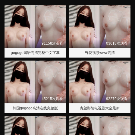
91158次观看
03618次观看
gogogo国语高清完整中文字幕
野花视频www高清
45215次观看
92279次观看
韩国gogogo高清在线完整版
青丝影院电视剧大全最新