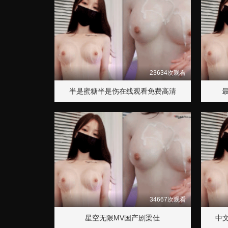
23634次观看
半是蜜糖半是伤在线观看免费高清
34667次观看
星空无限MV国产剧梁佳
中